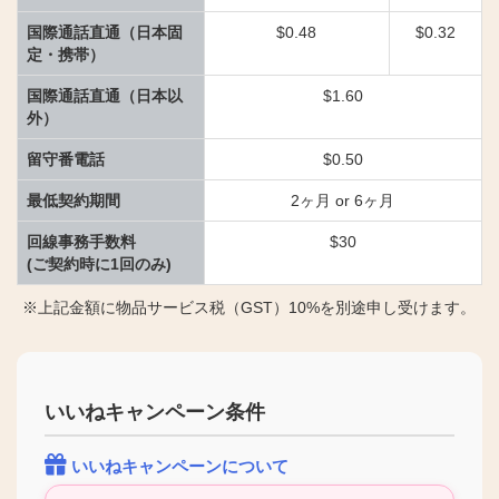
国際通話直通（日本固
$0.48
$0.32
定・携帯）
国際通話直通（日本以
$1.60
外）
留守番電話
$0.50
最低契約期間
2ヶ月 or 6ヶ月
回線事務手数料
$30
(ご契約時に1回のみ)
※上記金額に物品サービス税（GST）10%を別途申し受けます。
いいねキャンペーン条件
いいねキャンペーンについて