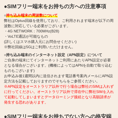
●SIMフリー端末をお持ちの方への注意事項
○
持ち込み端末の周波数について
弊社はOptus回線を使用しており、ご利用されます端末が以下の周
波数に対応している必要がございます。
・4G NETWORK：700MHz(B28)
・VoLTE通話が可能なもの
(詳しくはスマホ購入元にお問合せください)
※弊社回線は5Gはご利用いただけません。
○持ち込み端末のインターネット設定（APN設定）について
ご自身の端末にてインターネットご利用にあたりAPN設定が必要
となる場合がございます。(機種によってはAPNを自動で取り込む
ものもございます)
お申込み後1週間以内に送信されます電話番号案内メールにAPN設
定方法を記載しておりますのでそちらをご参照ください。
※APN設定をオーストラリア以外で行う場合は弊社のSIMは入れず
に行ってください。オーストラリア以外で滞在中に弊社SIMを入れ
て起動してしまいますとデータローミング接続となり高額請求が
発生する恐れがあります。
●SIMフリー端末をお持ちでない方への格安端