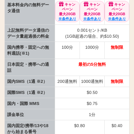
基本料金内の無料デー
キャン
キャン
キャン
ペーン
ペーン
ペーン
タ通信
最大20GB
最大20GB
最大20GB
※条件あり
※条件あり
※条件あり
上記無料データ通信の
0.001セント/KB
データ量超過後の料金
(1GB超過の場合、約$10.50)
国内携帯・固定への無
100分
1000分
無制限
料通話(※1)
日本固定・携帯への通
最初の5分無料
話
国内SMS（1通 ※2）
200通無料
1000通無料
無制限
国際SMS（1通 ※2）
$0.50
国内・国際 MMS
$0.75
課金単位
1分
国内固定/携帯/13や18
$0.80
$0.40
から始まる番号