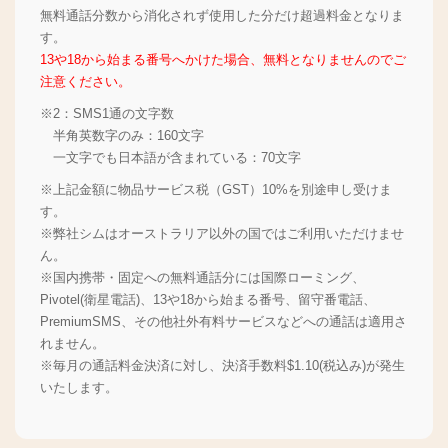
無料通話分数から消化されず使用した分だけ超過料金となりま
す。
13や18から始まる番号へかけた場合、無料となりませんのでご
注意ください。
※2：SMS1通の文字数
半角英数字のみ：160文字
一文字でも日本語が含まれている：70文字
※上記金額に物品サービス税（GST）10%を別途申し受けま
す。
※弊社シムはオーストラリア以外の国ではご利用いただけませ
ん。
※国内携帯・固定への無料通話分には国際ローミング、
Pivotel(衛星電話)、13や18から始まる番号、留守番電話、
PremiumSMS、その他社外有料サービスなどへの通話は適用さ
れません。
※毎月の通話料金決済に対し、決済手数料$1.10(税込み)が発生
いたします。