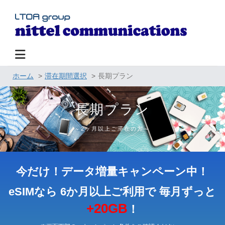
Toggle navigation
ホーム
滞在期間選択
長期プラン
長期プラン
～2ヶ月以上ご滞在の方～
今だけ！データ増量キャンペーン中！
eSIMなら 6か月以上ご利用で 毎月ずっと
+20GB
！