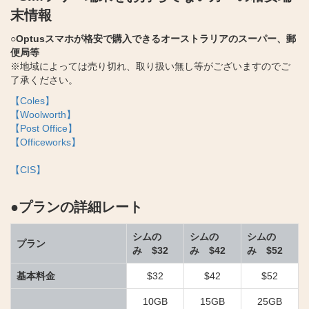
末情報
○Optusスマホが格安で購入できるオーストラリアのスーパー、郵
便局等
※地域によっては売り切れ、取り扱い無し等がございますのでご
了承ください。
【Coles】
【Woolworth】
【Post Office】
【Officeworks】
【CIS】
●プランの詳細レート
シムの
シムの
シムの
プラン
み $32
み $42
み $52
基本料金
$32
$42
$52
10GB
15GB
25GB