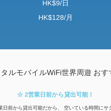
HK$9/日
HK$128/月
タルモバイルWiFi
世界周遊
おす
☆ 2営業日前から貸出可能！
業日前から
貸出可能だから、
空いている時間にサ